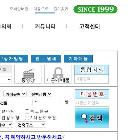
모바일버전
처음으로
즐겨찾기
고/상가빌딩
전 · 월세
기타매물
서면
~
평
건물
넓은마당
학교인근
독립성보장
2차선도로접
전, 꼭 예약하시고 방문하세요~