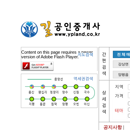
Content on this page requires a newer
전체
version of Adobe Flash Player.
강상면
양평읍
공지사항
|