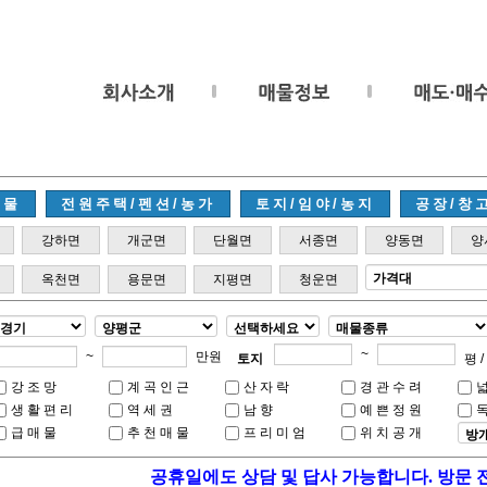
매물
전원주택/펜션/농가
토지/임야/농지
공장/창
강하면
개군면
단월면
서종면
양동면
양
옥천면
용문면
지평면
청운면
~
~
만원
토지
평 /
강조망
계곡인근
산자락
경관수려
생활편리
역세권
남향
예쁜정원
급매물
추천매물
프리미엄
위치공개
공휴일에도 상담 및 답사 가능합니다. 방문 