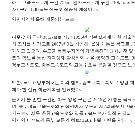
하고
고속도로 3개 구간 75km, 민자도로 6개 구간 210km, 국도
2개 구간 178km를 신규로 착공할 예정이다.
양평지역에 올해 개통되는 도로는
여주-양평 구간 36.6km로 지난 1993년 기본설계에 대한 기술
성 조사를 시작으로 2007년 9월 착공해, 올해 개통을 목표로
가하고 있으며, 수도권 동북부지역의 개발촉진과 균형발전 및
로의 확보를 통한 지역경제 활성화와 서울-양양간 고속도로, 
경부고속도로, 중부고속도로의 교통수요를 분담할 것으로 보인
또한, 국토해양부에서는 이와 함께, 중부내륙고속도로 양평-화도
에 대한 신규 착공계획을 발표했다.
눈여겨 볼 만한 구간인
화도-양평 구간은 2019년 개통을 목표
며, 중부내륙고속도로의
연장선이자 수도권 제2외곽순환
고속
간으로서 서울-춘천고속도로와 영동고속도로가
직접 연결되는
평지역이 수도권 동부 교통의 허브(Hub)가 될 기반을 닦는다.