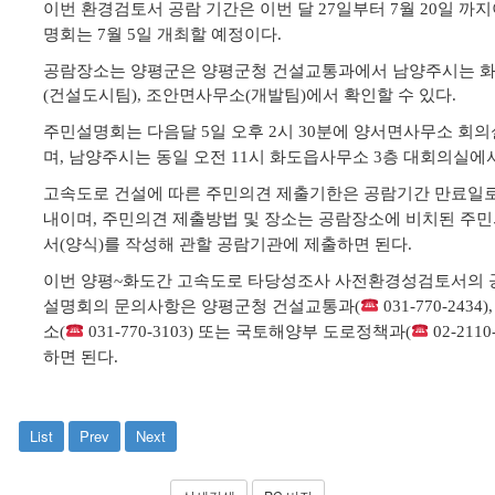
이번 환경검토서 공람 기간은 이번 달
일부터
월
일 까
27
7
20
명회는
월
일 개최할 예정이다
7
5
.
공람장소는 양평군은 양평군청 건설교통과에서 남양주시는 
건설도시팀
조안면사무소
개발팀
에서 확인할 수 있다
(
),
(
)
.
주민설명회는 다음달
일 오후
시
분에 양서면사무소 회의
5
2
30
며
남양주시는 동일 오전
시 화도읍사무소
층 대회의실에
,
11
3
고속도로 건설에 따른 주민의견 제출기한은 공람기간 만료일
내이며
주민의견 제출방법 및 장소는 공람장소에 비치된 주
,
서
양식
를 작성해 관할 공람기관에 제출하면 된다
(
)
.
이번 양평
화도간 고속도로 타당성조사 사전환경성검토서의 공
~
설명회의 문의사항은 양평군청 건설교통과
(
031-770-2434)
소
또는 국토해양부 도로정책과
(
031-770-3103)
(
02-2110
하면 된다
.
List
Prev
Next