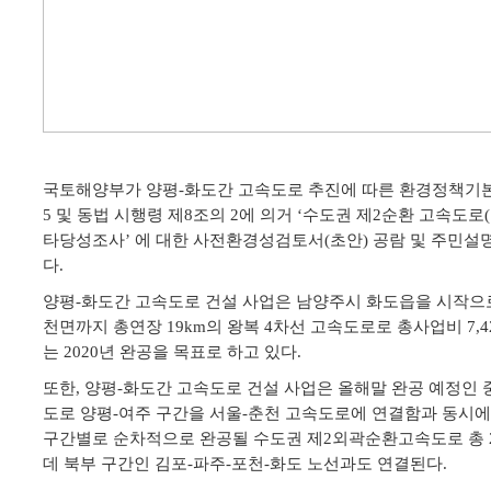
국토해양부가 양평
화도간 고속도로 추진에 따른 환경정책기
-
및 동법 시행령 제
조의
에 의거
수도권 제
순환 고속도로
5
8
2
‘
2
(
타당성조사
에 대한 사전환경성검토서
초안
공람 및 주민설
’
(
)
다
.
양평
화도간 고속도로 건설 사업은 남양주시 화도읍을 시작으
-
천면까지 총연장
의 왕복
차선 고속도로로 총사업비
19km
4
7,4
는
년 완공을 목표로 하고 있다
2020
.
또한
양평
화도간 고속도로 건설 사업은 올해말 완공 예정인
,
-
도로 양평
여주 구간을 서울
춘천 고속도로에 연결함과 동시
-
-
구간별로 순차적으로 완공될 수도권 제
외곽순환고속도로 총
2
데 북부 구간인 김포
파주
포천
화도 노선과도 연결된다
-
-
-
.