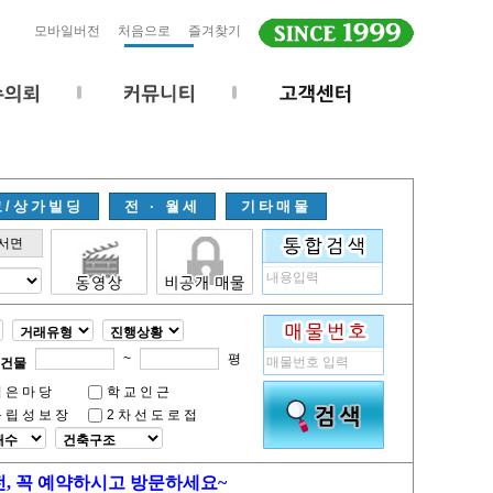
모바일버전
처음으로
즐겨찾기
고/상가빌딩
전 · 월세
기타매물
서면
~
평
건물
넓은마당
학교인근
독립성보장
2차선도로접
전, 꼭 예약하시고 방문하세요~