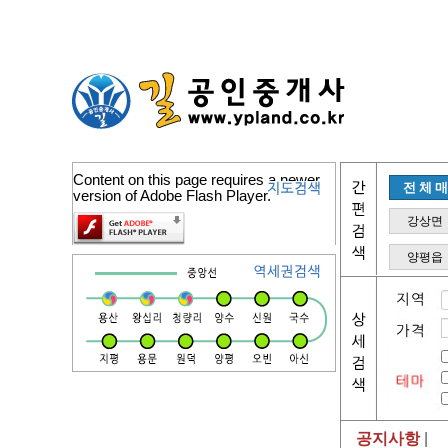
Content on this page requires a newer
전체
version of Adobe Flash Player.
강상면
양평읍
공지사항
|