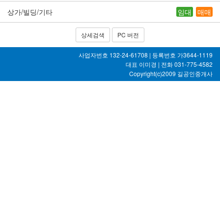
상가/빌딩/기타
임대
매매
상세검색
PC 버전
사업자번호 132-24-61708 | 등록번호 가3644-1119
대표 이미경 | 전화 031-775-4582
Copyright(c)2009
길공인중개사