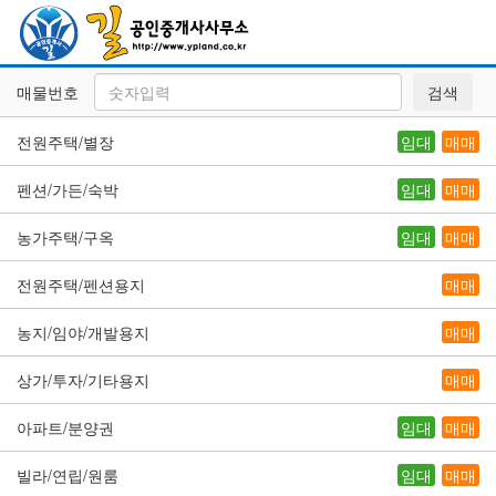
매물번호
검색
전원주택/별장
임대
매매
펜션/가든/숙박
임대
매매
농가주택/구옥
임대
매매
전원주택/펜션용지
매매
농지/임야/개발용지
매매
상가/투자/기타용지
매매
아파트/분양권
임대
매매
빌라/연립/원룸
임대
매매