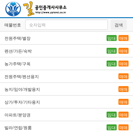
매물번호
검색
전원주택/별장
임대
매매
펜션/가든/숙박
임대
매매
농가주택/구옥
임대
매매
전원주택/펜션용지
매매
농지/임야/개발용지
매매
상가/투자/기타용지
매매
아파트/분양권
임대
매매
빌라/연립/원룸
임대
매매