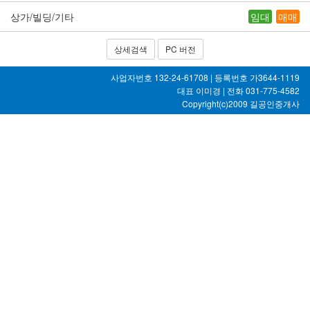
상가/빌딩/기타
임대
매매
상세검색
PC 버전
사업자번호 132-24-61708 | 등록번호 가3644-1119
대표 이미경 | 전화 031-775-4582
Copyright(c)2009
길공인중개사