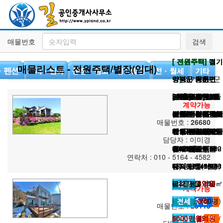
매물번호
검색
[ 전원주택, 별
[ 전원주택]
[ 전원주택]
[ 전원주택]
[ 전원주택]
[ 전원주택]
[ 전원주택]
[ 전원주택]
[ 전원주택]
[ 전원주택]
경기
경기
경기
경기
경기
경기
경기
경기
경기
매물리스트 - 전원주택/별장(임대)
장]
양평군 강하면
양평군 용문면
양평군 양서면
양평군 강하면
양평군 개군면
양평군 옥천면
양평군 옥천면
양평군 용문면
광주시 퇴촌면
경기 양평군
강상면
전세매매 동시
전세:소나무숲
전세!!산으로 둘
남한강 조망의
전망 우수한 아
2차선도로 도보
[대출없음]산세
[전세]자녀위해
[대출없음]산으
계약가능
(전세가능)수영
진행! 탁 트인 조
고급 단지내 별
러싸인 숲세권
단지내 전원주택
담한 전원주택
거리의 전원주택
수려한 철근콘크
지은 정성가득한
로 둘러싸인 숲
매물번호 :
26680
장있는 강조망좋
망이 시원한 단
채 있는 고급 전
단지내 전원주택
대지 980.17㎡
대지 580㎡(175
대지 452.5㎡
리트벽돌집
집 (구해줘홈즈
세권 전원주택
담당자 :
이미경
은 고급주택!
지내 전원주택
원주택
대지 668㎡(202
(297평) / 건물
평) / 건물 99㎡
(137평) / 건물
대지 393㎡(119
108회출연)
대지 496㎡(150
연락처 : 010 - 5164 - 4582
대지 1174㎡
대지 385㎡(116
대지 770㎡(233
평) / 건물 99㎡
192.99㎡(58평)
(30평)
160.8㎡(49평)
평) / 건물 110㎡
대지 621㎡(188
평) / 건물 88.5
(355평) / 건물
평) / 건물 110㎡
평) / 건물 195㎡
(30평)
(33평)
평) / 건물
㎡(27평)
3억
1억원
3억원
계약가능
236㎡(71평)
(33평)
(59평)
5000만원
196.91㎡(60평)
3억
3억
3억
매물번호 :
25115
4000만원
5000만원
5000만원
250만 /
2억
8억원
4억원