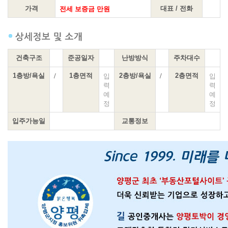
전세 보증금 만원
가격
대표 / 전화
건축구조
준공일자
난방방식
주차대수
/
입
/
입
1층방/욕실
1층면적
2층방/욕실
2층면적
력
력
예
예
정
정
입주가능일
교통정보