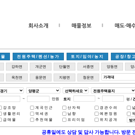
매물
전원주택/펜션/농가
토지/임야/농지
공장/창
강하면
개군면
단월면
서종면
양동면
양
옥천면
용문면
지평면
청운면
~
~
만원
토지
평 /
강조망
계곡인근
산자락
경관수려
생활편리
역세권
남향
예쁜정원
급매물
추천매물
프리미엄
위치공개
공휴일에도 상담 및 답사 가능합니다. 방문 