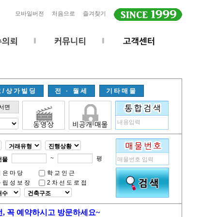
모바일버전
처음으로
즐겨찾기
고/상가빌딩
전 · 월세
기타매물
서면
~
평
건물
넓은마당
학교인근
독립성보장
2차선도로접
전, 꼭 예약하시고 방문하세요~