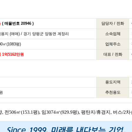
능
( 매물번호 20946 )
담당자 / 전화
용지 (매매) / 경기 양평군 양동면 계정리
소속업체
0㎡(1083평)
업체주소
 1억5162만원
대표 / 전화
용도지역
0원
추천용도
, 전506㎡(153.1평), 임3074㎡(929.9평), 평탄지/휴경지, 버스/2차