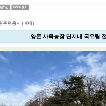
원가입
ID/PW 찾기
원주택용지 (매매)
양돈 사육농장 단지내 국유림 