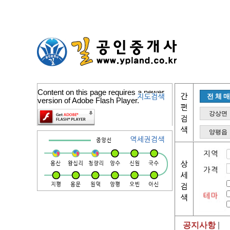
Content on this page requires a newer
전체
version of Adobe Flash Player.
강상면
양평읍
공지사항
|