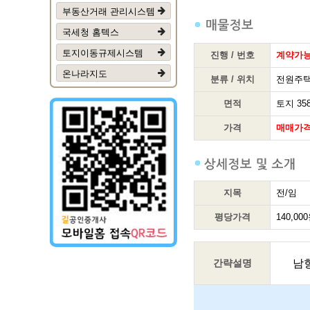
부동산거래 관리시스템
국세청 홈텍스
토지이동규제시스템
진행 / 번호
계약가
온나라지도
분류 / 위치
전원주택
면적
토지 358
가격
매매가격
지목
전/임
평당가격
140,00
간략설명
남향