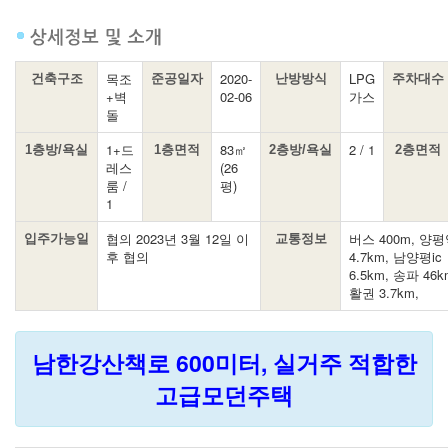
목조
2020-
LPG
건축구조
준공일자
난방방식
주차대수
+벽
02-06
가스
돌
1+드
83㎡
2 / 1
1층방/욕실
1층면적
2층방/욕실
2층면적
레스
(26
룸 /
평)
1
협의 2023년 3월 12일 이
버스 400m, 양
입주가능일
교통정보
후 협의
4.7km, 남양평ic
6.5km, 송파 46k
활권 3.7km,
남한강산책로 600미터, 실거주 적합한
고급모던주택