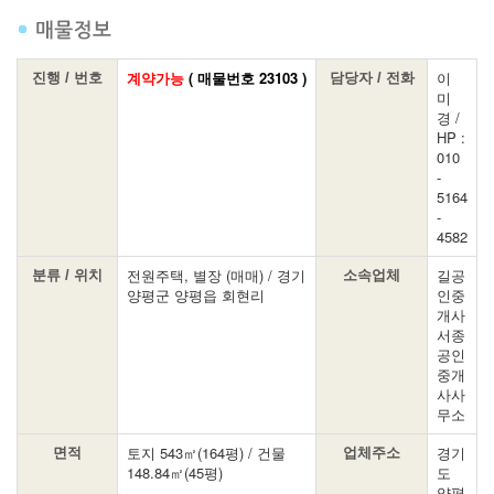
계약가능
( 매물번호 23103 )
이
진행 / 번호
담당자 / 전화
미
경 /
HP :
010
-
5164
-
4582
전원주택, 별장 (매매) / 경기
길공
분류 / 위치
소속업체
양평군 양평읍 회현리
인중
개사
서종
공인
중개
사사
무소
토지 543㎡(164평) / 건물
경기
면적
업체주소
148.84㎡(45평)
도
양평