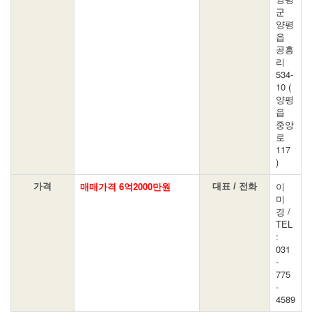
군
양평
읍
공흥
리
534-
10 (
양평
읍
중앙
로
117
)
매매가격 6억2000만원
이
가격
대표 / 전화
미
경 /
TEL
:
031
-
775
-
4589