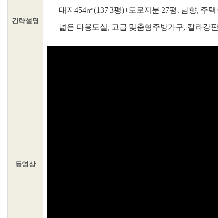
대지454㎡(137.3평)+도로지분 27평. 남향,
간략설명
넓은 다용도실, 고급 맞춤형주방가구, 칼라강판
동영상