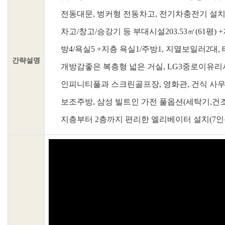
전동대문, 벙커형 전동차고, 전기차충전기 설치, 대지
차고/창고/승강기 등 부대시설203.53㎡(61평) +지
방4/욕실5 +지층 욕실1/주방1, 지열보일러2대
간략설명
개방감좋은 복층형 넓은 거실, LG3중로이유리
인피니티풀과 스크린골프장, 영화관, 건식 사우
보조주방, 삼성 빌트인 가전 풀옵션(세탁기,건
지층부터
2
층까지 편리한 엘리베이터 설치(7인