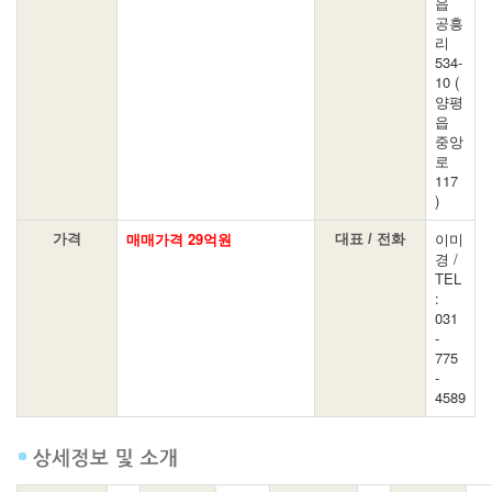
읍
공흥
리
534-
10 (
양평
읍
중앙
로
117
)
매매가격 29억원
이미
가격
대표 / 전화
경 /
TEL
:
031
-
775
-
4589