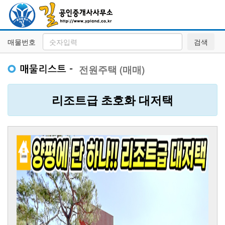
매물번호
검색
전원주택 (매매)
리조트급 초호화 대저택
Previous
Next