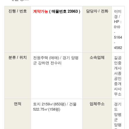
계약가능
( 매물번호 23963 )
이미
진행 / 번호
담당자 / 전화
경 /
HP :
010
-
5164
-
4582
전원주택 (매매) / 경기 양평
길공
분류 / 위치
소속업체
군 강하면 전수리
인중
개사
서종
공인
중개
사사
무소
토지 2159㎡(653평) / 건물
경기
면적
업체주소
522.75㎡(158평)
도
양평
군
양평