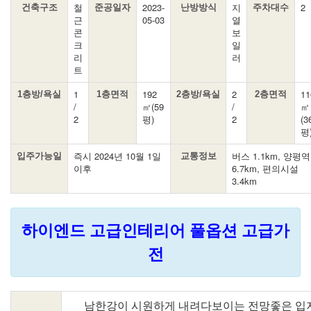
철
2023-
지
2
건축구조
준공일자
난방방식
주차대수
근
05-03
열
콘
보
크
일
리
러
트
1
192
2
11
1층방/욕실
1층면적
2층방/욕실
2층면적
/
㎡(59
/
㎡
2
평)
2
(3
평
즉시 2024년 10월 1일
버스 1.1km, 양평역
입주가능일
교통정보
이후
6.7km, 편의시설
3.4km
하이엔드 고급인테리어 풀옵션 고급가
전
남한강이 시원하게 내려다보이는 전망좋은 입지,