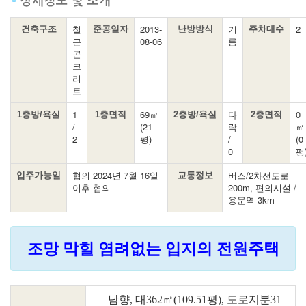
철
2013-
기
2
건축구조
준공일자
난방방식
주차대수
근
08-06
름
콘
크
리
트
1
69㎡
다
0
1층방/욕실
1층면적
2층방/욕실
2층면적
/
(21
락
㎡
2
평)
/
(0
0
평
협의 2024년 7월 16일
버스/2차선도로
입주가능일
교통정보
이후 협의
200m, 편의시설 /
용문역 3km
조망 막힐 염려없는 입지의 전원주택
남향, 대362㎡(109.51평), 도로지분31