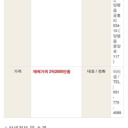
양평
읍
공흥
리
534-
10 (
양평
읍
중앙
로
117
)
매매가격 2억2000만원
이미
가격
대표 / 전화
경 /
TEL
:
031
-
775
-
4589