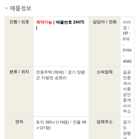
계약가능
( 매물번호 24475
이미
진행 / 번호
담당자 / 전화
)
경 /
HP :
010
-
5164
-
4582
전원주택 (매매) / 경기 양평
길공
분류 / 위치
소속업체
군 지평면 송현리
인중
개사
서종
공인
중개
사사
무소
토지 393㎡(119평) / 건물 69
경기
면적
업체주소
㎡(21평)
도
양평
군