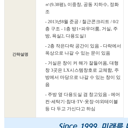
㎡(9.38평), 이중창, 공동 지하수, 정화
조
- 2013년8월 준공 / 철근콘크리트 / 0/2
층 구조 - 1층 방1+파우더룸, 거실, 주
방, 욕실2, 다용도실1
- 2층 작은다락 공간이 있음 - 다락에서
옥상으로 나갈 수 있는 문이 있음
간략설명
- 거실은 창이 커 해가 잘들어옴, 대형
창 3곳은 LX시스템창호로 교체함, 주
방에서 마당으로 나갈 수 있는 창이 있
음
- 주방 옆 다용도실 겸 창고있음 - 에어
컨·세탁기·침대·TV·옷장·야외테이블
등 다 두고 가신다고 하심