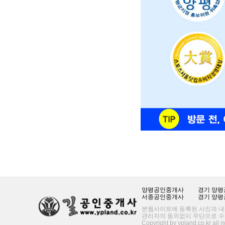
양평공인중개사
경기 양평군
서종공인중개사
경기 양평군
본웹사이트에 등록된 사진과 내
관리자의 동의없이 무단으로 수
Copyright by ypland.co.kr all r