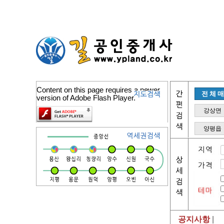
Content on this page requires a newer
전체
version of Adobe Flash Player.
강상면
양평읍
공지사항
|