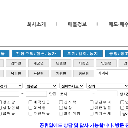
매물
전원주택/펜션/농가
토지/임야/농지
공장/창
강하면
개군면
단월면
서종면
양동면
양
옥천면
용문면
지평면
청운면
~
~
만원
토지
평 /
강조망
계곡인근
산자락
경관수려
생활편리
역세권
남향
예쁜정원
급매물
추천매물
프리미엄
위치공개
공휴일에도 상담 및 답사 가능합니다. 방문 