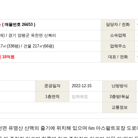
능
( 매물번호 26653 )
담당자 / 전화
매) / 경기 양평군 옥천면 신복리
소속업체
7㎡(338평) / 건물 217㎡(66평)
업체주소
 18억원
대표 / 전화
준공일자
2022-12-15
난방방식
1층면적
입력예정
2층방/욕실
교통정보
천면 유명산 산맥의 줄기에 위치해 있으며 6m 아스팔트포장 도로에