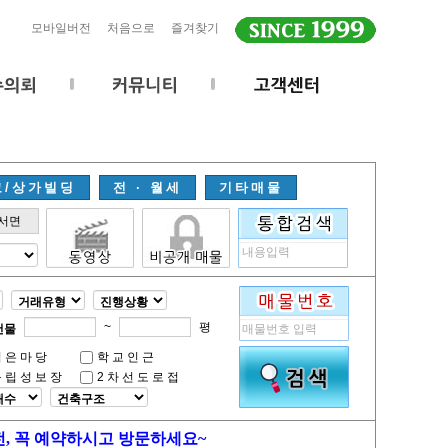
모바일버전
처음으로
즐겨찾기
고/상가빌딩
전 · 월세
기타매물
서면
~
평
건물
넓은마당
학교인근
독립성보장
2차선도로접
전, 꼭 예약하시고 방문하세요~