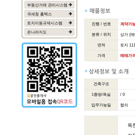
부동산거래 관리시스템
국세청 홈텍스
토지이동규제시스템
진행 / 번호
계약가
온나라지도
분류 / 위치
상가 (매
면적
토지 111
가격
매매가격
건축구조
1층방/욕실
/ 0
입주가능일
협의
옥