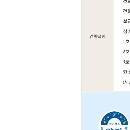
건
건물
철근
상
간략설명
1호
2호
3호
현
(시