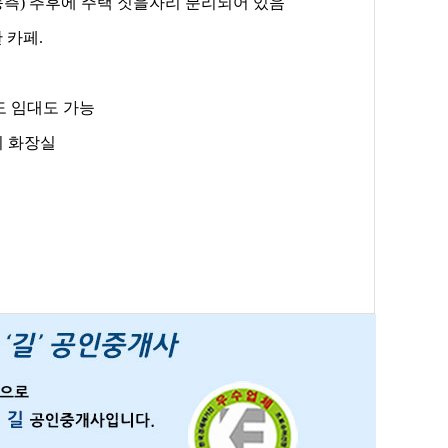
동측) 추후에 주택 짓을자리 분리되어 있음
 카페.
도 임대도 가능
분리 화장실