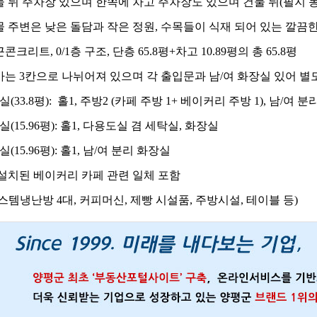
물 뒤 주차장 있으며 한쪽에 차고 주차장도 있으며 건물 뒤(필지 
 주변은 낮은 돌담과 작은 정원, 수목들이 식재 되어 있는 깔끔한
콘크리트, 0/1층 구조, 단층 65.8평+차고 10.89평의 총 65.8평
가는 3칸으로 나뉘어져 있으며 각 출입문과 남/여 화장실 있어 별
실(33.8평): 홀1, 주방2 (카페 주방 1+ 베이커리 주방 1), 남/여 
실(15.96평): 홀1, 다용도실 겸 세탁실​, 화장실
실(15.96평): 홀1, 남/여 분리 화장실​
 설치된 베이커리 카페 관련 일체 포함
스템냉난방 4대, 커피머신, 제빵 시설품, 주방시설, 테이블 등)