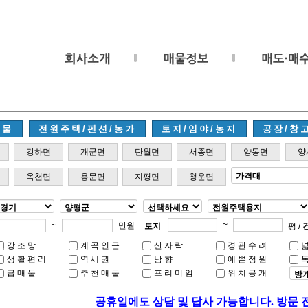
매물
전원주택/펜션/농가
토지/임야/농지
공장/창
강하면
개군면
단월면
서종면
양동면
양
옥천면
용문면
지평면
청운면
~
~
만원
토지
평 /
강조망
계곡인근
산자락
경관수려
생활편리
역세권
남향
예쁜정원
급매물
추천매물
프리미엄
위치공개
공휴일에도 상담 및 답사 가능합니다. 방문 