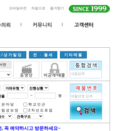
모바일버전
처음으로
즐겨찾기
고/상가빌딩
전 · 월세
기타매물
서면
~
평
건물
넓은마당
학교인근
독립성보장
2차선도로접
전, 꼭 예약하시고 방문하세요~