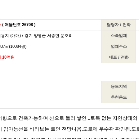
능
( 매물번호 26708 )
담당자 / 전화
용지 (매매) / 경기 양평군 서종면 문호리
소속업체
37㎡(10084평)
업체주소
 10억원
대표 / 전화
용도지역
원
추천용도
서향으로 건축가능하며 산으로 둘러 쌓인 ..토목 없는 자연상태
리 임야능선을 바라보는 트인 전망나옴​,도로에 우수관 확인됨,도