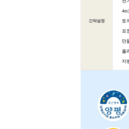
전
4
간략설명
토
포
만
올
지방