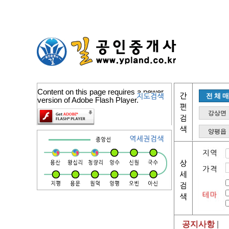
Content on this page requires a newer
전체
version of Adobe Flash Player.
강상면
양평읍
공지사항
|