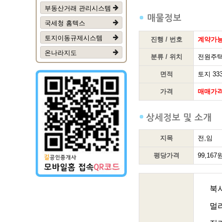
부동산거래 관리시스템
국세청 홈텍스
토지이동규제시스템
진행 / 번호
계약가
온나라지도
분류 / 위치
전원주택
면적
토지 333
가격
매매가격
지목
전,임
평당가격
99,167
북
멀