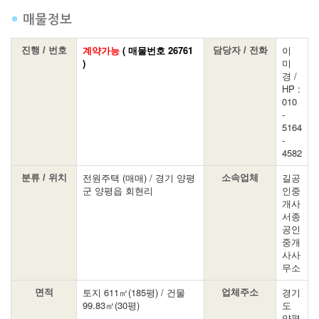
계약가능
( 매물번호 26761
이
진행 / 번호
담당자 / 전화
)
미
경 /
HP :
010
-
5164
-
4582
전원주택 (매매) / 경기 양평
길공
분류 / 위치
소속업체
군 양평읍 회현리
인중
개사
서종
공인
중개
사사
무소
토지 611㎡(185평) / 건물
경기
면적
업체주소
99.83㎡(30평)
도
양평