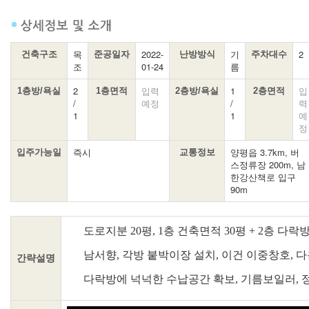
목
2022-
기
2
건축구조
준공일자
난방방식
주차대수
조
01-24
름
2
입력
1
입
1층방/욕실
1층면적
2층방/욕실
2층면적
/
예정
/
력
1
1
예
정
즉시
양평읍 3.7km, 버
입주가능일
교통정보
스정류장 200m, 남
한강산책로 입구
90m
도로지분 20평, 1층 건축면적 30평 + 2층 다락방
남서향, 각방 붙박이장 설치, 이건 이중창호, 
간략설명
다락방에 넉넉한 수납공간 확보, 기름보일러, 