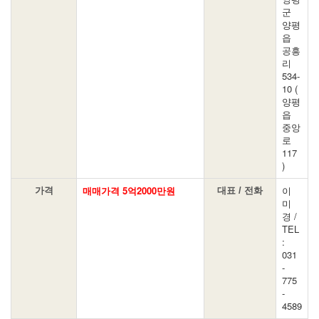
군
양평
읍
공흥
리
534-
10 (
양평
읍
중앙
로
117
)
매매가격 5억2000만원
이
가격
대표 / 전화
미
경 /
TEL
:
031
-
775
-
4589