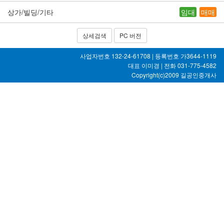
상가/빌딩/기타
임대
매매
상세검색
PC 버전
사업자번호 132-24-61708 | 등록번호 가3644-1119
대표 이미경 | 전화 031-775-4582
Copyright(c)2009
길공인중개사