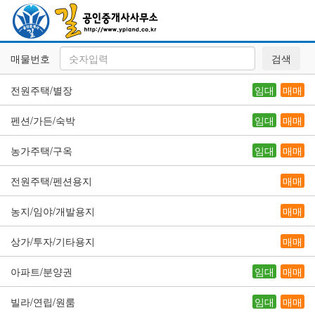
매물번호
검색
전원주택/별장
임대
매매
펜션/가든/숙박
임대
매매
농가주택/구옥
임대
매매
전원주택/펜션용지
매매
농지/임야/개발용지
매매
상가/투자/기타용지
매매
아파트/분양권
임대
매매
빌라/연립/원룸
임대
매매