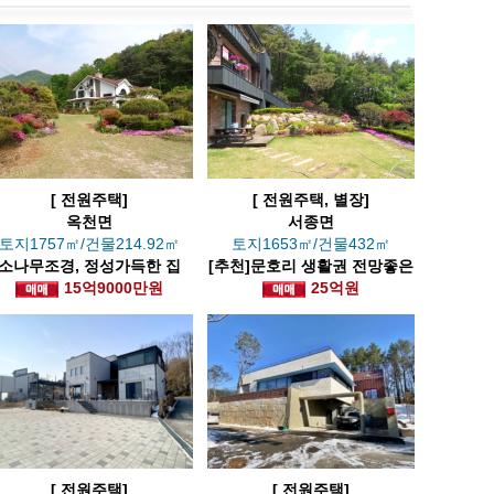
[ 전원주택]
[ 전원주택, 별장]
옥천면
서종면
토지1757㎡/건물214.92㎡
토지1653㎡/건물432㎡
소나무조경, 정성가득한 집
[추천]문호리 생활권 전망좋은
15억9000만원
전원주택(강조망가능)
25억원
[ 전원주택]
[ 전원주택]