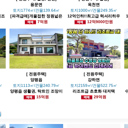
용문면
옥천면
토지1774㎡/건물139.64㎡
토지1000㎡/건물249.35㎡
원조
[파격급매]개울접한 정원넓은
12억인하!!최고급 럭셔리하우
전원주택(11억->7억 인하)
7억원
12억9000만원
스
[ 전원주택]
[ 전원주택]
양평읍
강하면
㎡
토지1113㎡/건물240.79㎡
토지2159㎡/건물522.75㎡
양평읍 생활권, 탁트인 조망이
리조트급 초호화 대저택
시원한 전원주택
15억원
29억원