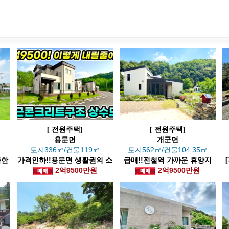
[ 전원주택]
[ 전원주택]
용문면
개군면
㎡
토지336㎡/건물119㎡
토지562㎡/건물104.35㎡
끔한
가격인하!!용문면 생활권의 소
급매!!전철역 가까운 휴양지
규모 단지내 전원주택
2억9500만원
같은 집
2억9500만원