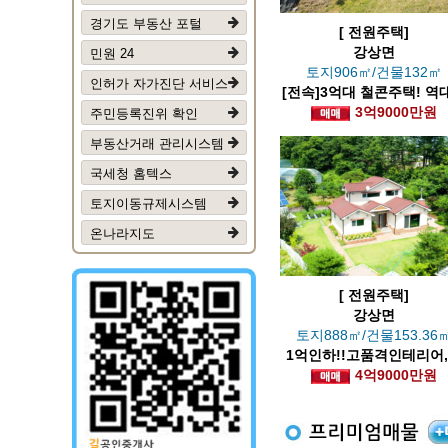
경기도 부동산 포털
[ 전원주택]
강상면
민원 24
토지906㎡/건물132㎡
인허가 자가진단 서비스
[전속]3억대 철콘주택! 역
3억9000만원
전망!
주민등록진위 확인
부동산거래 관리시스템
국세청 홈텍스
토지이동규제시스템
온나라지도
[ 전원주택]
강상면
토지888㎡/건물153.36
1억인하!!고품격인테리어
이 있는 정원,
4억9000만원