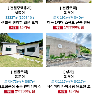
[ 전원주택용지]
[ 전원주택]
서종면
옥천면
33337㎡(10084평)
토지192㎡/건물40㎡
생활권 편리한 넓은 토지
한옥 1억대 소규모 신축 전원
10억원
1억9900만원
주택
[ 전원주택]
[ 상가]
용문면
옥천면
토지473㎡/건물87㎡
토지1117㎡/건물217㎡
도로접근성 좋은 인테리어 신
베이커리 카페세팅 완료된 고
2억9500만원
축
급스런 신축상가
18억원