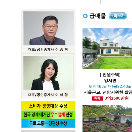
[ 전원주택]
양서면
토지463㎡/건물92.48
서울근교, 전망시원한 깔
전원주택
3억1500만원