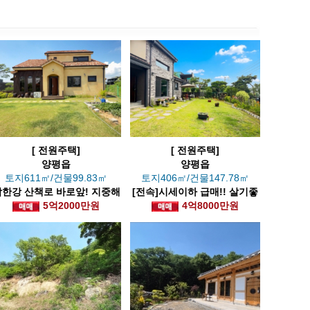
[ 전원주택]
[ 전원주택]
양평읍
양평읍
토지611㎡/건물99.83㎡
토지406㎡/건물147.78㎡
남한강 산책로 바로앞! 지중해
[전속]시세이하 급매!! 살기좋
풍 예쁜집
5억2000만원
은 동네의 정원 예쁜 실거주주
4억8000만원
택