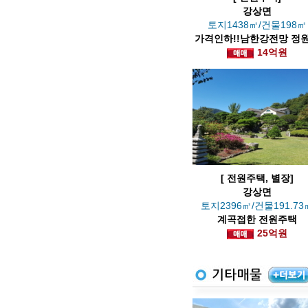
강상면
토지1438㎡/건물198㎡
가격인하!!남한강전망 정
경 좋은 저택
14억원
[ 전원주택, 별장]
강상면
토지2396㎡/건물191.73
계곡접한 전원주택
25억원