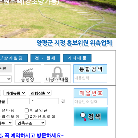
 깔끔한 단지내 전원주택
고/상가빌딩
전 · 월세
기타매물
서면
~
평
건물
넓은마당
학교인근
독립성보장
2차선도로접
전, 꼭 예약하시고 방문하세요~