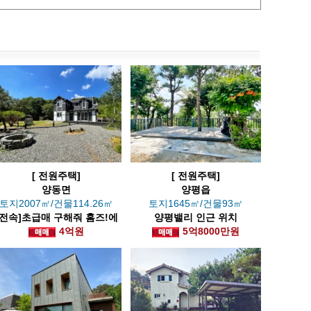
[ 전원주택]
[ 전원주택]
양동면
양평읍
토지2007㎡/건물114.26㎡
토지1645㎡/건물93㎡
[전속]초급매 구해줘 홈즈!에
양평밸리 인근 위치
나온 계곡옆 전원주택(6억에
4억원
5억8000만원
서인하)