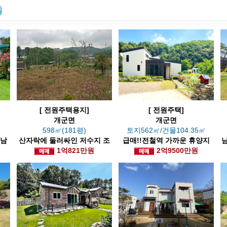
[ 전원주택용지]
[ 전원주택]
개군면
개군면
㎡
598㎡(181평)
토지562㎡/건물104.35㎡
 남
산자락에 둘러싸인 저수지 조
급매!!전철역 가까운 휴양지
망의 주택용지
1억821만원
같은 집
2억9500만원