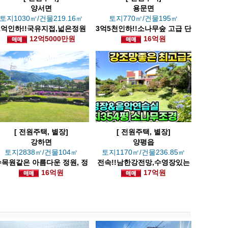
양서면
용문면
토지1030㎡/건물219.16㎡
토지770㎡/건물195㎡
1억인하!!국유지접,넓은정원
3억5천인하!!소나무숲 고급 단
시원한전망의 저명한 화백님
12억5000만원
지내 별채 있는 고급 전원주택
16억원
댁
[ 전원주택, 별장]
[ 전원주택, 별장]
강하면
양평읍
토지2838㎡/건물104㎡
토지1170㎡/건물236.85㎡
수목원같은 아름다운 정원, 정
전속!!남한강전망,수영장있는
성가득한
16억원
최고급저택(2억인하)
17억원