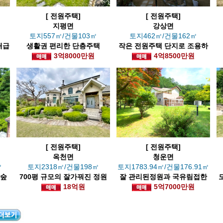
[ 전원주택]
[ 전원주택]
지평면
강상면
토지557㎡/건물103㎡
토지462㎡/건물162㎡
대급
생활권 편리한 단층주택
작은 전원주택 단지로 조용하
3억8000만원
고 깔끔한 주택
4억8500만원
[ 전원주택]
[ 전원주택]
옥천면
청운면
㎡
토지2318㎡/건물198㎡
토지1783.94㎡/건물176.91㎡
,숲
700평 규모의 잘가꿔진 정원
잘 관리된정원과 국유림접한
이 있는 고급주택
18억원
정원넓은집
5억7000만원