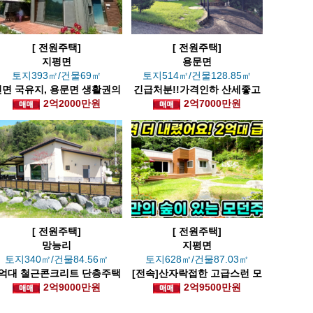
[ 전원주택]
[ 전원주택]
지평면
용문면
토지393㎡/건물69㎡
토지514㎡/건물128.85㎡
전면 국유지, 용문면 생활권의
긴급처분!!가격인하 산세좋고
전원주택
2억2000만원
전망시원한 전원주택
2억7000만원
[ 전원주택]
[ 전원주택]
망능리
지평면
토지340㎡/건물84.56㎡
토지628㎡/건물87.03㎡
2억대 철근콘크리트 단층주택
[전속]산자락접한 고급스런 모
2억9000만원
던신축
2억9500만원