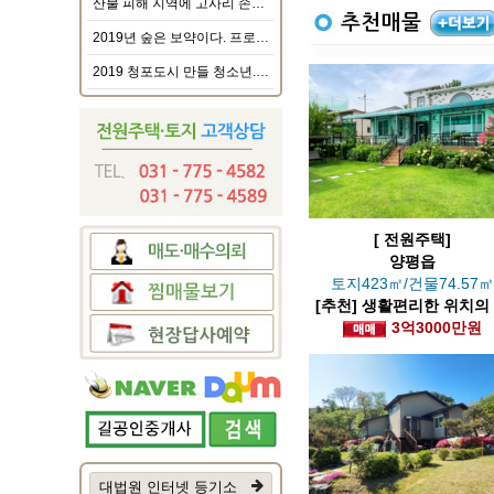
산불 피해 지역에 고사리 손으로 전하는 마음
2019년 숲은 보약이다. 프로그램 운영
2019 청포도시 만들 청소년.청년 모여라~~
[ 전원주택]
양평읍
토지423㎡/건물74.57
[추천] 생활편리한 위치의
향 전원주택
3억3000만원
대법원 인터넷 등기소