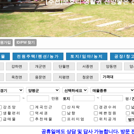
강변산책로도보, 편의시설 도보,
원가입
ID/PW 찾기
매물
전원주택/펜션/농가
토지/임야/농지
공장/창
강하면
개군면
단월면
서종면
양동면
양
옥천면
용문면
지평면
청운면
~
~
만원
토지
평 /
강조망
계곡인근
산자락
경관수려
생활편리
역세권
남향
예쁜정원
급매물
추천매물
프리미엄
위치공개
공휴일에도 상담 및 답사 가능합니다. 방문 