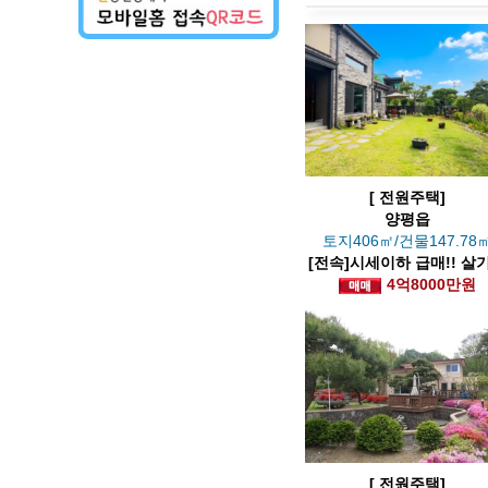
[ 전원주택]
양평읍
토지406㎡/건물147.78
[전속]시세이하 급매!! 살
은 동네의 정원 예쁜 실거
4억8000만원
택
[ 전원주택]