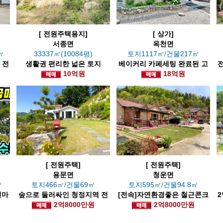
[ 전원주택용지]
[ 상가]
서종면
옥천면
㎡
33337㎡(10084평)
토지1117㎡/건물217㎡
 전
생활권 편리한 넓은 토지
베이커리 카페세팅 완료된 고
10억원
급스런 신축상가
18억원
[ 전원주택]
[ 전원주택]
용문면
청운면
㎡
토지466㎡/건물69㎡
토지595㎡/건물94.8㎡
변마
숲으로 둘러싸인 청정지역 전
[전속]자연환경좋은 철근콘크
택
원주택
2억8000만원
리트단층주택
2억8000만원