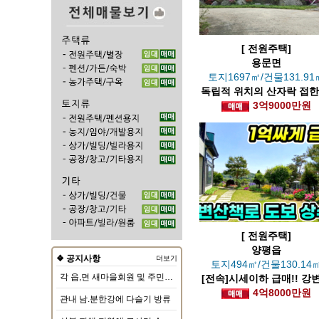
[ 전원주택]
용문면
토지1697㎡/건물131.91
독립적 위치의 산자락 접한
원주택
3억9000만원
[ 전원주택]
양평읍
❖ 공지사항
더보기
토지494㎡/건물130.14
각 읍,면 새마을회원 및 주민대상 순회인구교육
[전속]시세이하 급매!! 강
을 고급단지내 전원주
4억8000만원
관내 남.분한강에 다슬기 방류