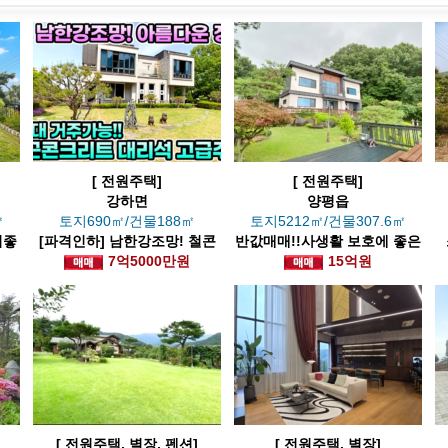
[ 전원주택]
[ 전원주택]
강하면
양평읍
㎡
토지690㎡/건물188㎡
토지5212㎡/건물307.6㎡
기좋
[파격인하] 남한강조망! 철콘
반값매매!!사생활 보호에 좋은
주주
고급주택
7억5000만원
입지의 고급 전원주택
15억원
[ 전원주택, 별장, 펜션]
[ 전원주택, 별장]