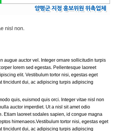
전, 꼭 예약하시고 방문하세요~
e nisl non.
 augue auctor vel. Integer ornare sollicitudin turpis
corper lorem sed egestas. Pellentesque laoreet
iscing elit. Vestibulum tortor nisi, egestas eget
 tincidunt dui, ac adipiscing turpis adipiscing
o quis, euismod quis orci. Integer vitae nisl non
lla auctor imperdiet. Ut a nisl sit amet odio
ue. Etiam laoreet sodales sapien, id congue magna
ceptos himenaeos.Vestibulum tortor nisi, egestas eget
 tincidunt dui, ac adipiscing turpis adipiscing