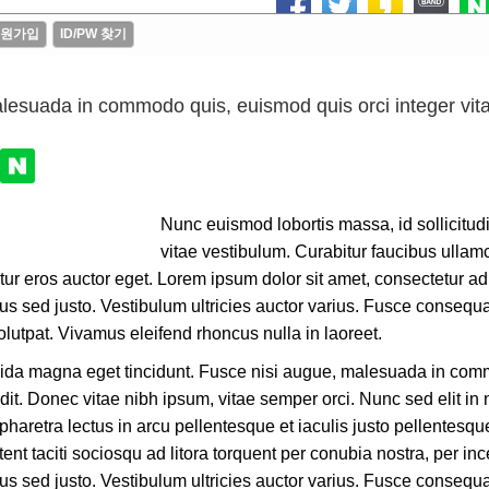
원가입
ID/PW 찾기
공휴일에도 상담 및 답사 가능합니다. 방문 
lesuada in commodo quis, euismod quis orci integer vita
Nunc euismod lobortis massa, id sollicitudin
vitae vestibulum. Curabitur faucibus ullam
tur eros auctor eget. Lorem ipsum dolor sit amet, consectetur adip
us sed justo. Vestibulum ultricies auctor varius. Fusce consequat
olutpat. Vivamus eleifend rhoncus nulla in laoreet.
a magna eget tincidunt. Fusce nisi augue, malesuada in commod
t. Donec vitae nibh ipsum, vitae semper orci. Nunc sed elit in nu
haretra lectus in arcu pellentesque et iaculis justo pellentesq
nt taciti sociosqu ad litora torquent per conubia nostra, per in
us sed justo. Vestibulum ultricies auctor varius. Fusce consequat