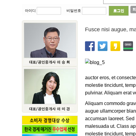
회
아이디
비밀번호
Fusce nisi augue, ma
auctor eros, et consecte
molestie tincidunt, temp
pulvinar. Aliquam erat v
Aliquam commodo gravid
augue ullamcorper blandi
accumsan laoreet. Sed p
malesuada ut. Class apte
molestie tincidunt, temp