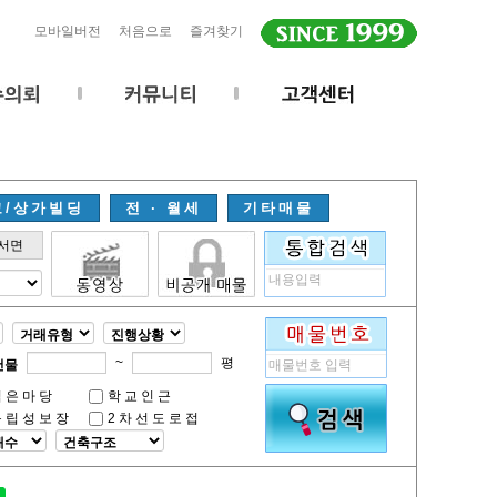
모바일버전
처음으로
즐겨찾기
고/상가빌딩
전 · 월세
기타매물
서면
~
평
건물
넓은마당
학교인근
독립성보장
2차선도로접