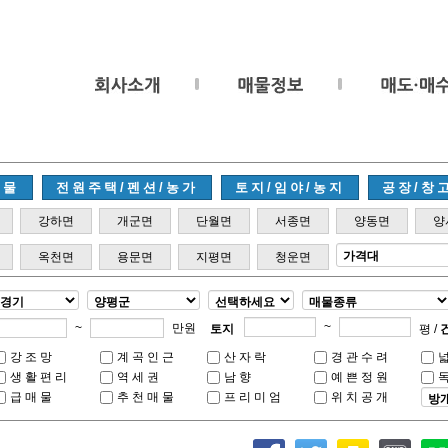
매물
전원주택/펜션/농가
토지/임야/농지
공장/창
강하면
개군면
단월면
서종면
양동면
양
옥천면
용문면
지평면
청운면
~
~
만원
토지
평 /
강조망
계곡인근
산자락
경관수려
생활편리
역세권
남향
예쁜정원
급매물
추천매물
프리미엄
위치공개