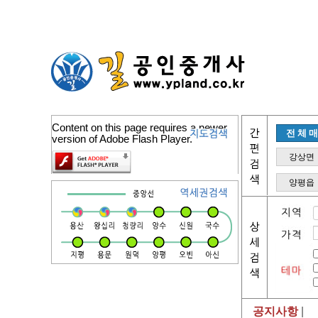
Content on this page requires a newer
전체
version of Adobe Flash Player.
강상면
양평읍
공지사항
|